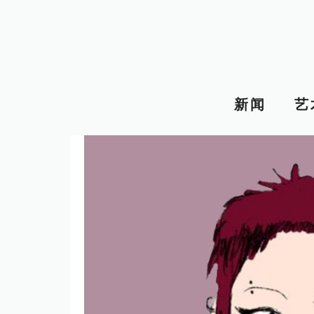
跳
至
内
容
新闻
艺