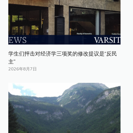
学生们抨击对经济学三项奖的修改提议是“反民
主”
2026年8月7日