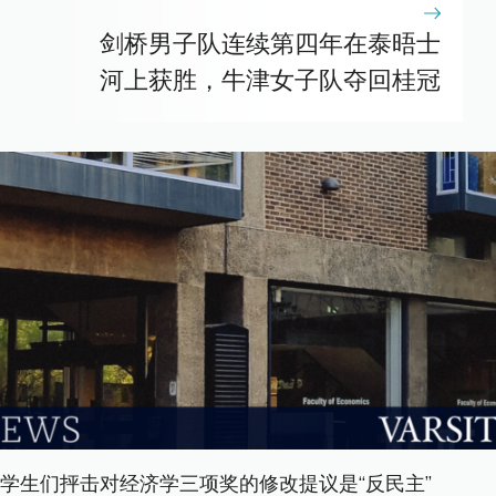
剑桥男子队连续第四年在泰晤士
河上获胜，牛津女子队夺回桂冠
学生们抨击对经济学三项奖的修改提议是“反民主”