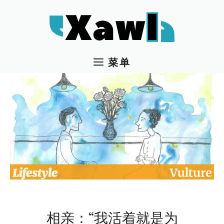
跳
至
内
容
菜单
相亲：“我活着就是为