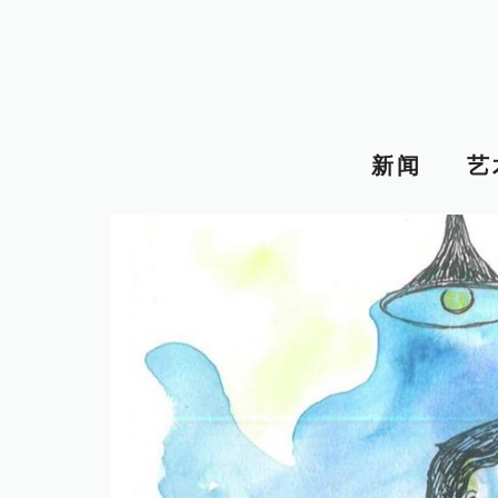
跳
至
内
容
新闻
艺