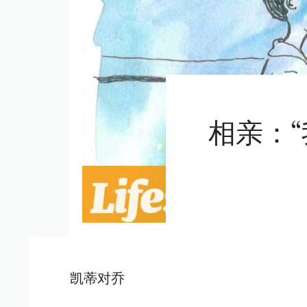
相亲：
凯蒂对乔