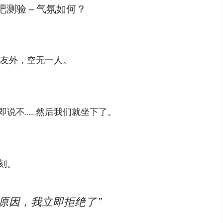
酒吧测验 – 气氛如何？
校友外，空无一人。
即说不……然后我们就坐下了。
刻。
原因，我立即拒绝了”