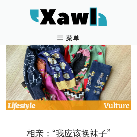
跳
至
内
容
菜单
相亲：“我应该换袜子”