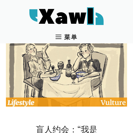
跳
至
内
容
菜单
盲人约会：“我是