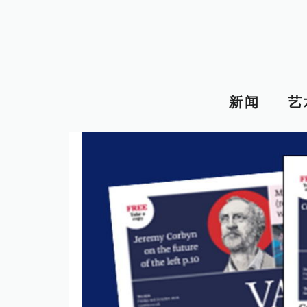
跳
至
内
容
新闻
艺