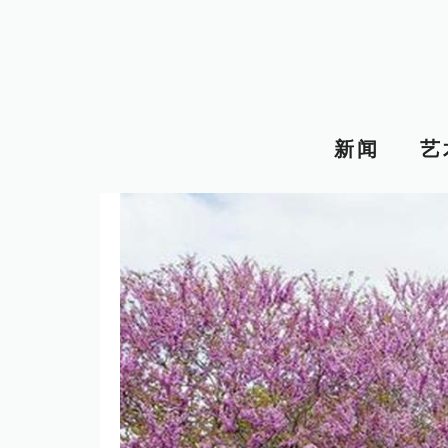
跳
至
内
容
新闻
艺