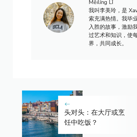
Měilíng Lǐ
我叫李美玲，是 X
索充满热情。我毕
入胜的故事，激励
过艺术和知识，使
界，共同成长。
头对头：在大厅或烹
饪中吃饭？