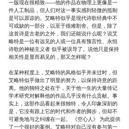
一版现在很精致——他的作品在物理上更像是一
件人工制品，但人们对这一事实感到轻微的抵制
是可以原谅的。艾略特似乎是现代诗歌经典中不
可或缺的一部分，以至于很难割舍。但是，除了
这首诗是古老的之外，我们还能说什么呢？说艾
略特是一位有远见的人或一位具有预言性、永恒
诗歌的神秘主义者
似乎被误导了。说他只是保持
相关性是显而易见的，那又怎样呢？
在某种程度上，艾略特的风格似乎并未过时，但
艾略特似乎做出了明显的努力，以保持诗意的距
离。他的独特之处在于，关于他一生的大量传记
学术研究对解释他的作品几乎没有什么贡献。事
实上，这部作品看起来很独特，令人印象深刻的
是，它没有跟上它的时代和作者的脚步，但却不
可避免地与之纠缠在一起。 《空心人》
为此提供
了一个很好的案例。艾略特对自己没有参与第一