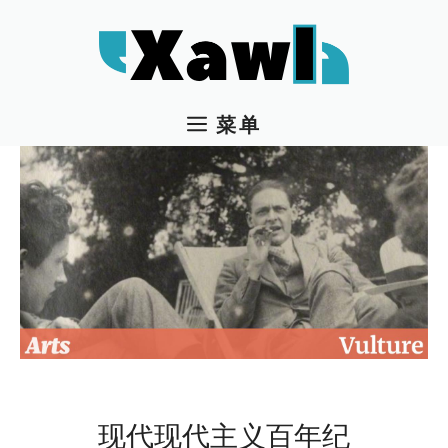
跳
至
内
容
菜单
现代现代主义百年纪