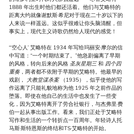
1888 年出生时他们都还活着。他们与艾略特的
距离大约就像谢默斯·希尼对于现在二十岁以下的
人来说一样遥远。这似乎很难让你头脑清醒，但
事实上，现代主义诗歌仍然给人现代的感觉！
“‘空心人’
艾略特在 1934 年写给玛丽安·摩尔的信
中写道：“一个时期结束了。”他急剧偏离了早期
的风格，转向后来的风格
圣灰星期三
和
四个四
重奏
，两者都不依附于早期的艾略特。他最早的
戏剧，
大教堂谋杀案
（1935），似乎使他的写
作远离了只能礼貌地称为他 1925 年之前作品的
堕落。即使在他自己的生活中也发生了一些变
化，因为艾略特离开了劳合社银行，与杰弗里·费
伯一起从事出版工作。看来，我们正处于艾略特
写作和生活的一个转折点一百周年。年轻诗人托
马斯·斯特恩斯的终结和TS·艾略特的开始。