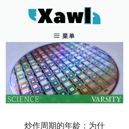
跳
至
内
容
菜单
炒作周期的年龄：为什