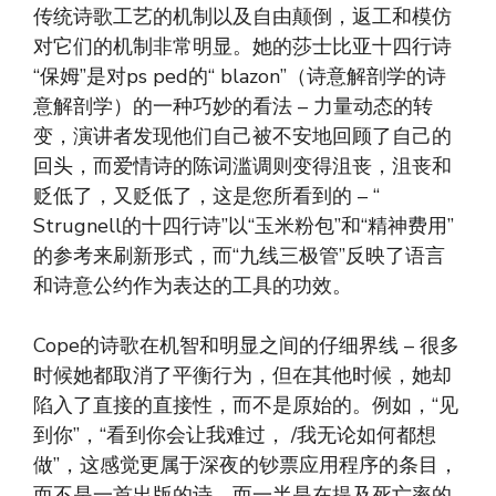
传统诗歌工艺的机制以及自由颠倒，返工和模仿
对它们的机制非常明显。她的莎士比亚十四行诗
“保姆”是对ps ped的“ blazon”（诗意解剖学的诗
意解剖学）的一种巧妙的看法 – 力量动态的转
变，演讲者发现他们自己被不安地回顾了自己的
回头，而爱情诗的陈词滥调则变得沮丧，沮丧和
贬低了，又贬低了，这是您所看到的 – “
Strugnell的十四行诗”以“玉米粉包”和“精神费用”
的参考来刷新形式，而“九线三极管”反映了语言
和诗意公约作为表达的工具的功效。
Cope的诗歌在机智和明显之间的仔细界线 – 很多
时候她都取消了平衡行为，但在其他时候，她却
陷入了直接的直接性，而不是原始的。例如，“见
到你”，“看到你会让我难过， /我无论如何都想
做”，这感觉更属于深夜的钞票应用程序的条目，
而不是一首出版的诗，而一半是在提及死亡率的