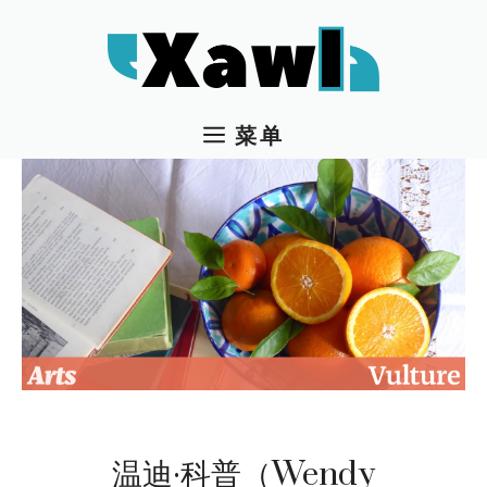
跳
至
内
容
菜单
温迪·科普（Wendy