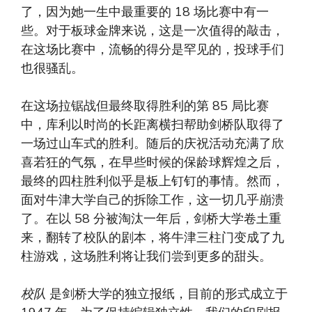
了，因为她一生中最重要的 18 场比赛中有一
些。对于板球金牌来说，这是一次值得的敲击，
在这场比赛中，流畅的得分是罕见的，投球手们
也很骚乱。
在这场拉锯战但最终取得胜利的第 85 局比赛
中，库利以时尚的长距离横扫帮助剑桥队取得了
一场过山车式的胜利。随后的庆祝活动充满了欣
喜若狂的气氛，在早些时候的保龄球辉煌之后，
最终的四柱胜利似乎是板上钉钉的事情。然而，
面对牛津大学自己的拆除工作，这一切几乎崩溃
了。在以 58 分被淘汰一年后，剑桥大学卷土重
来，翻转了校队的剧本，将牛津三柱门变成了九
柱游戏，这场胜利将让我们尝到更多的甜头。
校队
是剑桥大学的独立报纸，目前的形式成立于