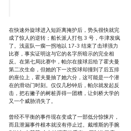
在快速外旋球进入短距离掩护后，势头很快就完
成了惊人的逆转；船长派人打包 3 号，牛津发疯
了。浅蓝队一瘸一拐地以 17-3 结束了击球强力
比赛，事实证明这与它的名字所暗示的完全相
反。在第七局比赛中，帕尔在接球后给了霍夫曼
第二次生命，但她的下一次投球却撞到了后五排
的座位上，霍夫曼抽了她六分，这可能是一个潜
在的滑动门时刻。仅仅几秒钟后，帕尔就发起反
击，把右撇子的树桩弄得一团糟，让剑桥大学的
又一个威胁消失了。
曾经不平衡的事件现在变成了一部低分惊悚片，
而且泄漏事件根本就没有停止过。戴维斯的手腕