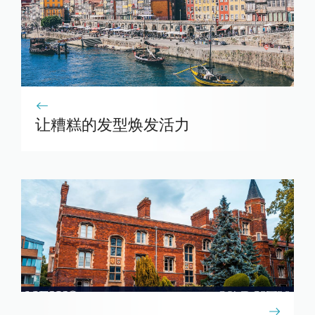
让糟糕的发型焕发活力