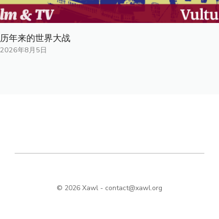
历年来的世界大战
2026年8月5日
© 2026 Xawl -
contact@xawl.org