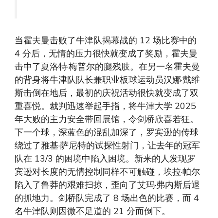
当霍夫曼击败了牛津队揭幕战的 12 场比赛中的
4 分后，无情的压力很快就变成了奖励，霍夫曼
击中了夏洛特·梅普尔的腿残肢。在另一名霍夫曼
的背身将牛津队队长兼职业板球运动员汉娜·戴维
斯击倒在地后，最初的庆祝活动很快就变成了双
重喜悦。裁判迅速举起手指，将牛津大学 2025
年大败的主力安全带回展馆，令剑桥欣喜若狂。
下一个球，深蓝色的混乱加深了，罗宾逊的传球
绕过了雅基·萨尼特的试探性射门，让去年的冠军
队在 13/3 的困境中陷入困境。新来的人发现罗
宾逊对长度的无情控制同样不可触碰，埃拉·帕尔
陷入了鲁莽的艰难扫掠，歪向了艾玛·弗内斯后退
的抓地力。剑桥队完成了 8 场出色的比赛，而 4
名牛津队则因微不足道的 21 分而倒下。