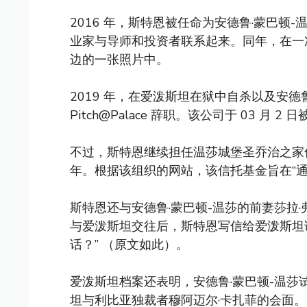
2016 年，斯特恩被任命为安德鲁·蒙巴顿-温莎
业家与导师和投资者联系起来。同年，在一
边的一张照片中。
2019 年，在爱泼斯坦在狱中自杀以及安
Pitch@Palace 辞职。该公司于 03 月 
不过，斯特恩继续担任温莎城堡圣乔治之家信托
年。根据该组织的网站，该信托基金旨在“通
斯特恩还与安德鲁·蒙巴顿-温莎的前妻莎拉·
与爱泼斯坦交往后，斯特恩写信给爱泼斯坦
话？” （原文如此）。
爱泼斯坦档案还表明，安德鲁·蒙巴顿-温莎试
坦与利比亚独裁者穆阿迈尔·卡扎菲的会面。 