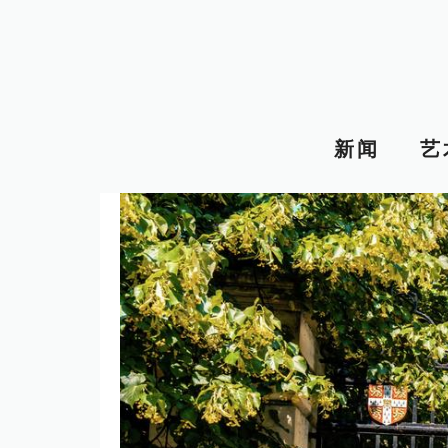
跳
至
内
容
新闻
艺