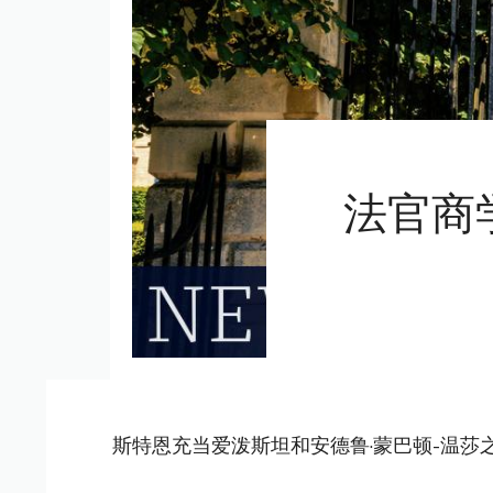
法官商
斯特恩充当爱泼斯坦和安德鲁·蒙巴顿-温莎