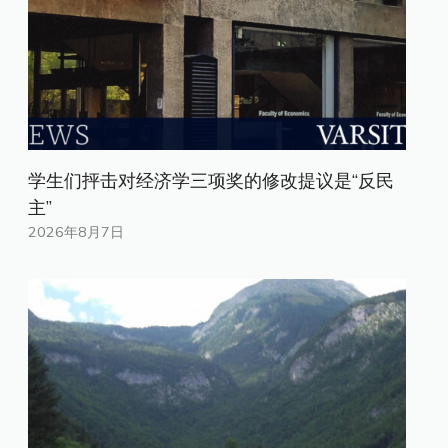
学生们抨击对经济学三项奖的修改提议是“反民
主”
2026年8月7日