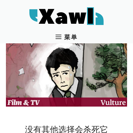
跳
至
内
容
菜单
没有其他选择会杀死它