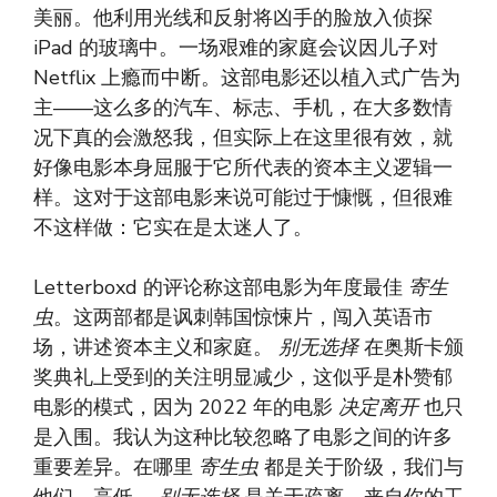
美丽。他利用光线和反射将凶手的脸放入侦探
iPad 的玻璃中。一场艰难的家庭会议因儿子对
Netflix 上瘾而中断。这部电影还以植入式广告为
主——这么多的汽车、标志、手机，在大多数情
况下真的会激怒我，但实际上在这里很有效，就
好像电影本身屈服于它所代表的资本主义逻辑一
样。这对于这部电影来说可能过于慷慨，但很难
不这样做：它实在是太迷人了。
Letterboxd 的评论称这部电影为年度最佳
寄生
虫
。这两部都是讽刺韩国惊悚片，闯入英语市
场，讲述资本主义和家庭。
别无选择
在奥斯卡颁
奖典礼上受到的关注明显减少，这似乎是朴赞郁
电影的模式，因为 2022 年的电影
决定离开
也只
是入围。我认为这种比较忽略了电影之间的许多
重要差异。在哪里
寄生虫
都是关于阶级，我们与