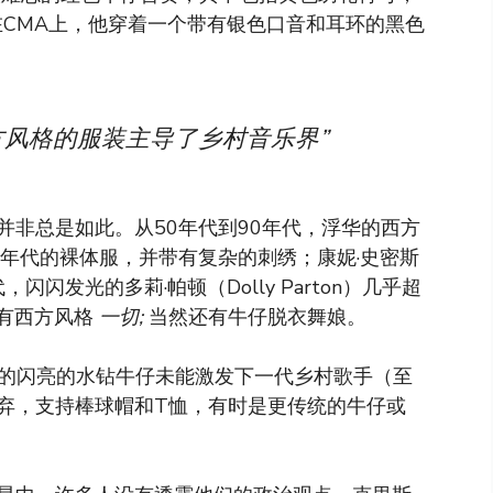
年，在CMA上，他穿着一个带有银色口音和耳环的黑色
方风格的服装主导了乡村音乐界”
并非总是如此。从50年代到90年代，浮华的西方
0年代的裸体服，并带有复杂的刺绣；康妮·史密斯
代，闪闪发光的多莉·帕顿（Dolly Parton）几乎超
，带有西方风格
一切;
当然还有牛仔脱衣舞娘。
去的闪亮的水钻牛仔未能激发下一代乡村歌手（至
弃，支持棒球帽和T恤，有时是更传统的牛仔或