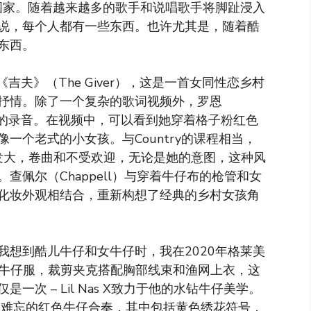
的国家。随着越来越多的歌手和说唱歌手将脚趾浸入
说，每个人都有一些东西。也许尤其是，随着酷
东西。
行了《吉夫》（The Giver），这是一首女同性恋乡村
抒情。除了一个复杂的歌词视频外，罗恩
L表演的录音。在视频中，可以看到她穿着格子粉红色
一个老式的小女孩。与Country的课程相当，
。她的头发大，卷曲和不受欢迎，无论是她的意图，这种风
n）。查佩尔（Chappell）与穿着牛仔布的枪管和女
化妆外观相结合，重新构想了经典的乡村女孩角
我想到酷儿牛仔和女牛仔时，我在2020年格莱美
粉红色牛仔服，裁剪夹克搭配胸部线束和渔网上衣，这
次 – Lil Nas X致力于他的水钻牛仔美学。
似令人难忘的红色牛仔合奏，其中包括黄色绣花符号，