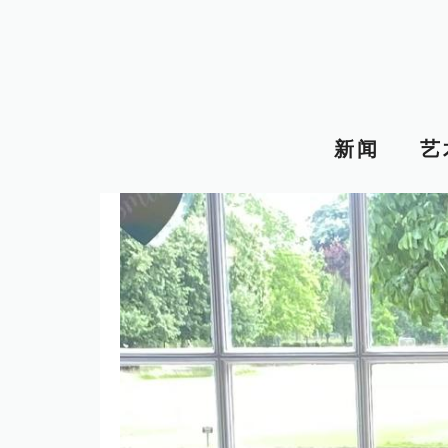
跳
至
内
容
新闻
艺