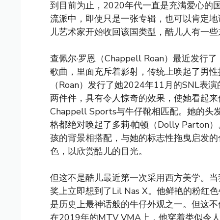
到目前为止，2020年代一直是充满爱心
流派中，即使只是一张专辑，也可以肯定地
儿艺术家开始收回该国类型，酷儿人有一些
查佩尔·罗恩（Chappell Roan）最近发
歌曲，里面充斥着影射，传统上唤起了男性
（Roan）发行了她2024年11月的SN
两件件，具有令人惊奇的效果，使她看起来像
Chappell Sports与牛仔靴相匹配
格都绝对唤起了多莉·帕顿（Dolly Parto
孩的背景相搭配，与她的标志性拖曳启发的
色，以欣赏酷儿的目光。
但这不是酷儿最近第一次采用西方美学。当
奖上立即想到了Lil Nas X。他鲜艳的
是历史上最神话般的牛仔外观之一。但这不仅是一
在2019年的MTV VMA上，他穿着类