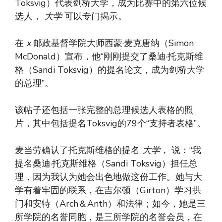
Toksvig）代表剑桥大学，成为比赛中的第六位候
选人，
大学
可以专门揭示。
在
x
邮政基督学院大师西蒙·麦克唐纳（Simon
McDonald）宣布，他“刚刚提交了桑迪·托克斯维
格（Sandi Toksvig）的提名论文，成为剑桥大学
的总理”。
该帖子还包括一张完整的总理候选人表格的照
片，其中包括提名Toksvig的79个“支持者表格”。
麦当劳确认了托克斯维格的提名
大学，
说：“我
提名桑迪·托克斯维格（Sandi Toksvig）担任总
理，因为我认为她会出色地做这份工作。她与大
学有着牢固的联系，在吉尔顿（Girton）学习拱
门和安特（Arch＆Anth）和法律；如今，她是三
所学院的名誉同胞，是三所学院的名誉会员，在