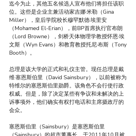
迄今为止，其他五名候选人宣布他们将担任该职
位。这些是企业主兼活动家吉娜·米勒（Gina
Miller），皇后学院校长穆罕默德·埃里安
（Mohamed El-Erian），前BP首席执行官布朗
（Lord Browne），剑桥天体物理学教授怀恩·埃
文斯（Wyn Evans）和教育教授托尼·布斯（Tony
Booth）。
总理是该大学的正式和礼仪主管。现任总理是戴
维·塞恩斯伯里（David Sainsbury），以前被称为
特维尔的塞恩斯伯里勋爵。该角色不会行使行政
权威。但是，除了决定某些有争议和未解决的上
诉事项外，他们确实有权打电话和主席摄政厅的
会众。
塞恩斯伯里（Sainsbury）是塞恩斯伯里
（Sainsbury）的超市董事长，于2011年10月被