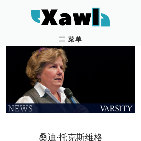
跳
至
内
容
菜单
桑迪·托克斯维格