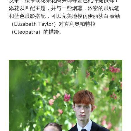
皮带，腰带或花朵花圈头饰等金色配件提供锦上
添花以匹配主题，并与一些烟熏，浓密的眼线笔
和蓝色眼影搭配，可以完美地模仿伊丽莎白·泰勒
（Elizabeth Taylor）对克利奥帕特拉
（Cleopatra）的描绘。