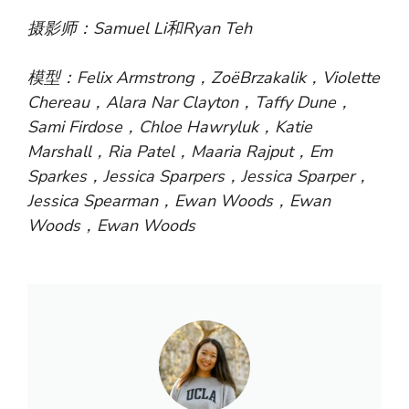
摄影师：Samuel Li和Ryan Teh
模型：Felix Armstrong，ZoëBrzakalik，Violette
Chereau，Alara Nar Clayton，Taffy Dune，
Sami Firdose，Chloe Hawryluk，Katie
Marshall，Ria Patel，Maaria Rajput，Em
Sparkes，Jessica Sparpers，Jessica Sparper，
Jessica Spearman，Ewan Woods，Ewan
Woods，Ewan Woods