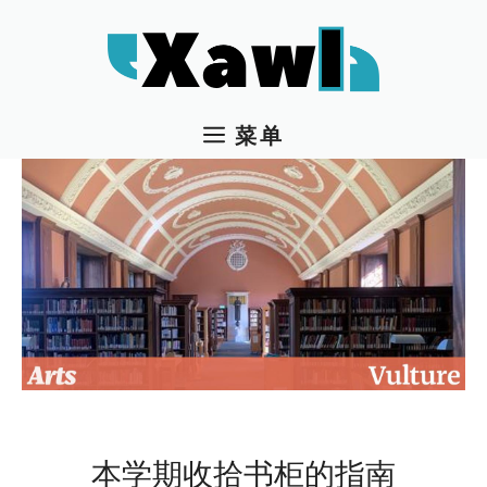
跳
至
内
容
菜单
本学期收拾书柜的指南