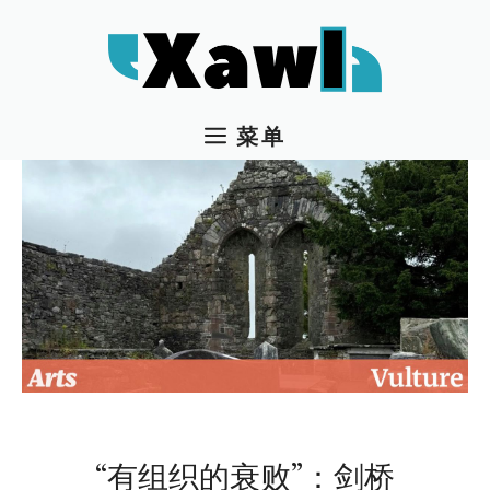
跳
至
内
容
菜单
“有组织的衰败”：剑桥