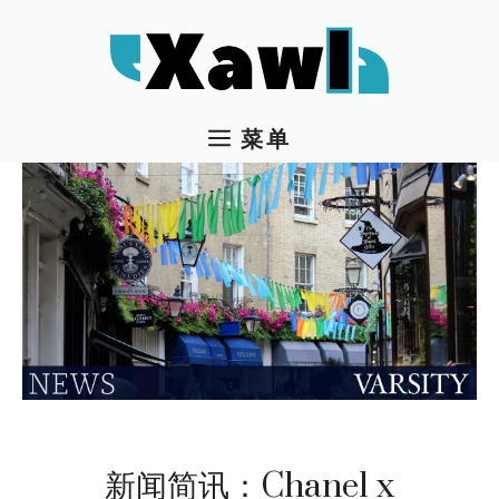
跳
至
内
容
菜单
新闻简讯：Chanel x