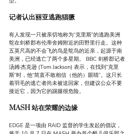
型。”
记者认出丽亚逃跑猖獗
有人发现一只被亲切地称为“克里斯”的逃跑美洲
鸵在剑桥郡布伦蒂舍姆附近的田野里行走。这种
五英尺高的不会飞的鸟是鸵鸟的近亲，起源于南
美洲，已经逃亡了两个多星期。 BBC 剑桥郡记者
汤姆·杰克逊 (Tom Jackson) 表示，在找到“克里
斯”时，他“简直不敢相信（他的）眼睛”。这只长
着羽毛的逃亡者尚未被送回家，但建议公众不要
接近它，因为它的踢腿很危险。
MASH 站在荣耀的边缘
EDGE 是一项由 RAID 监督的学生发起的倡议，
将于 10 月 7 日在 MASH 举办首个酷儿俱乐部之