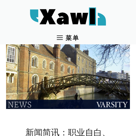
跳
至
内
容
菜单
新闻简讯：职业自白、