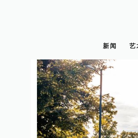
跳
至
内
容
新闻
艺