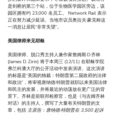
是剑桥的第三个站，位于生物医学园区旁边，该
园区拥有约 23,000 名员工。 Network Rail 表示
正在努力减少延误。当地市议员奥拉夫·豪克称这
一消息让居民“非常失望”。
美国律师来见耶稣
美国律师、脱口秀主持人兼作家詹姆斯·D·齐林
(James D. Zirin) 将于本周三 (12/11) 在耶稣学院
弗兰科潘大厅的公开活动中发表演讲。这次演讲
的标题是“美国的独裁：特朗普第二届政府的法律
和政治”，将审视唐纳德·特朗普就职以来美国法律
和民主的发展，并将最近的动荡放在更广泛的背
景下。齐林是前联邦检察官，也是《与吉姆齐林
对话》的主持人，撰写了大量有关特朗普的文
章，包括
主原告：唐纳德·特朗普在 3,500 起诉