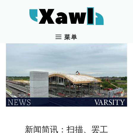
跳
至
内
容
菜单
新闻简讯：扫描、罢工