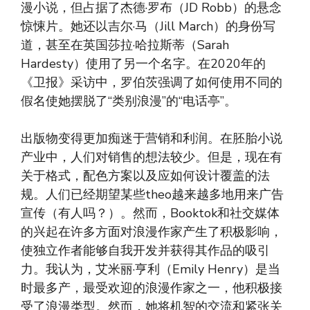
漫小说，但占据了杰德·罗布（JD Robb）的悬念
惊悚片。她还以吉尔·马（Jill March）的身份写
道，甚至在英国莎拉·哈拉斯蒂（Sarah
Hardesty）使用了另一个名字。在2020年的
《卫报》采访中，罗伯茨强调了如何使用不同的
假名使她摆脱了“类别浪漫”的“电话亭”。
出版物变得更加痴迷于营销和利润。在胚胎小说
产业中，人们对销售的想法较少。但是，现在有
关于格式，配色方案以及应如何设计覆盖的法
规。人们已经期望某些theo越来越多地用来广告
宣传（有人吗？）。然而，Booktok和社交媒体
的兴起在许多方面对浪漫作家产生了积极影响，
使独立作者能够自我开发并获得其作品的吸引
力。我认为，艾米丽·亨利（Emily Henry）是当
时最多产，最受欢迎的浪漫作家之一，他积极接
受了浪漫类型。然而，她将机智的交流和紧张关