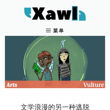
跳
至
内
容
菜单
文学浪漫的另一种逃脱