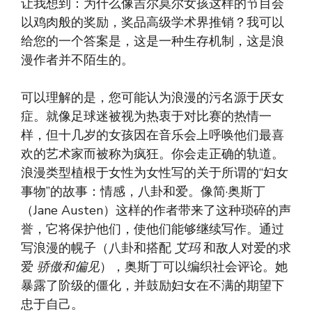
让我想到：为什么像吉尔莫尔女孩这样的节目会
以鸡肉般的奖励，奖品高级学术界推销？我可以
给您的一个答案是，这是一种生存机制，这是浪
漫作者并不陌生的。
可以理解的是，您可能认为浪漫的污名源于厌女
症。就像足球迷被视为热衷于对比赛的热情一
样，但十几岁的女孩因在音乐会上呼唤他们最喜
欢的艺术家而被称为疯狂。你会走正确的轨道。
浪漫类型植根于女性为女性写的关于所谓的“妇女
事物”的故事：情感，八卦和爱。像简·奥斯丁
（Jane Austen）这样的作者带来了这种琐碎的声
誉，它将保护他们，使他们能够继续写作。通过
写浪漫的幌子（八卦和搭配
艾玛
和敌人对爱的求
爱
骄傲和偏见
），奥斯丁可以编织社会评论。她
暴露了阶级的僵化，并鼓励妇女在不满的期望下
忠于自己。