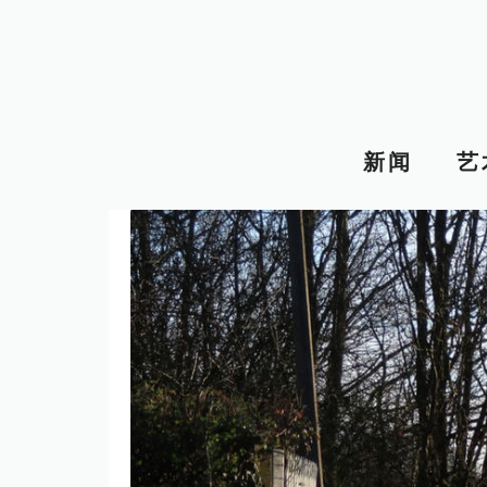
跳
至
内
容
新闻
艺