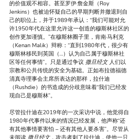
的价值观不相容。甚至罗伊·詹金斯（Roy
Jenkins）也被迫怀疑自己的早期判断并撤退到自
己的职位上，并于1989年承认：“我们可能对允
许1950年代在这里允许这一创造的穆斯林社区的
创作更加谨慎。”在穆斯林圈子里，肯南·马利克
（Kenan Malik）辩称：“直到1980年代，很少有
穆斯林移民到英国（…）认为自己属于穆斯林社
区等任何事情”。只是通过争议
撒旦经文
人们以
宗教和公共传统的安全为基础。正如布拉德福德
清真寺理事会主席所表达的那样，拉什迪
（Rushdie）的书造成的分歧意味着“我们已经发
现自己是穆斯林”。
尽管拉什迪在2019年的一次采访中说，他觉得自
1980年代事件以来的情况已经发展，他声称“还
有其他事情要害怕 – 还有其他人要杀害”。尽管从
未阅读
撒旦经文
，攻击者刺了拉什迪，使他一只