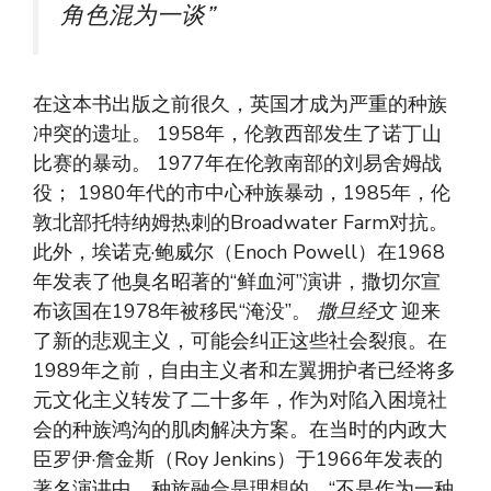
角色混为一谈”
在这本书出版之前很久，英国才成为严重的种族
冲突的遗址。 1958年，伦敦西部发生了诺丁山
比赛的暴动。 1977年在伦敦南部的刘易舍姆战
役； 1980年代的市中心种族暴动，1985年，伦
敦北部托特纳姆热刺的Broadwater Farm对抗。
此外，埃诺克·鲍威尔（Enoch Powell）在1968
年发表了他臭名昭著的“鲜血河”演讲，撒切尔宣
布该国在1978年被移民“淹没”。
撒旦经文
迎来
了新的悲观主义，可能会纠正这些社会裂痕。在
1989年之前，自由主义者和左翼拥护者已经将多
元文化主义转发了二十多年，作为对陷入困境社
会的种族鸿沟的肌肉解决方案。在当时的内政大
臣罗伊·詹金斯（Roy Jenkins）于1966年发表的
著名演讲中，种族融合是理想的，“不是作为一种