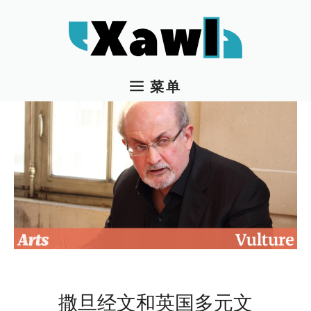
跳
至
内
容
菜单
撒旦经文和英国多元文