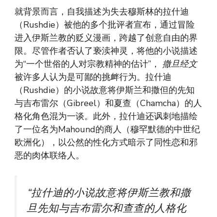
就背景而言，自我描述为失去穆斯林的拉什迪
（Rushdie）被他的多个批评者宣布，通过冒险
进入伊斯兰教的贬义漫画，跨越了创意自由的界
限。尽管作者否认了亵渎神灵，将他的小说描述
为“一个世俗的人对宗教精神的估计”，
撒旦经文
被许多人认为是可鄙的挑衅行为。拉什迪
（Rushdie）的小说故意将伊斯兰和撒但的先知
与吉布雷尔（Gibreel）和夏查（Chamcha）的人
格化角色混为一谈。此外，拉什迪还讽刺地描绘
了一位名为Mahound的商人（穆罕默德的中世纪
欧洲化），以公然的性化方式暗示了同性恋和邪
恶的肉体联络人。
“拉什迪的小说故意将伊斯兰教和撒
旦先知与吉布雷尔和查查的人格化