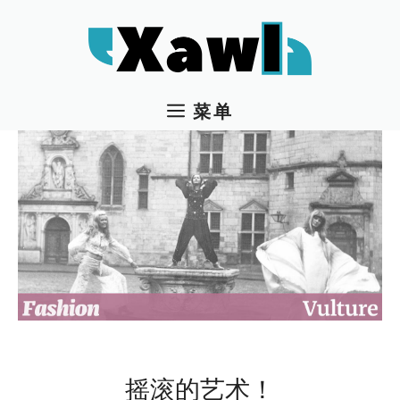
跳
至
内
容
菜单
摇滚的艺术！