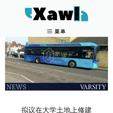
跳
至
内
容
菜单
拟议在大学土地上修建