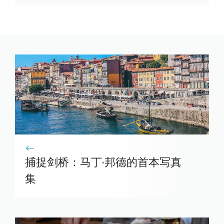
捕捉剑桥：马丁·邦德的首本写真
集