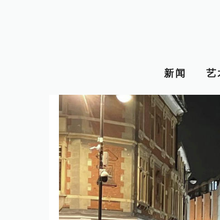
跳
至
内
容
新闻
艺