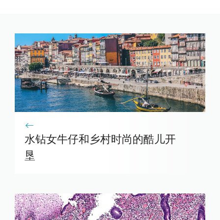
水钻女牛仔和乡村时尚的酷儿开
垦