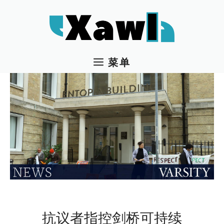
跳
至
内
容
菜单
抗议者指控剑桥可持续