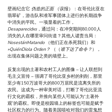
壁画纪念它
伪造的正面
（误报）：在哥伦比亚在
翡翠矿，游击队和准军事团体上进行的长期战争
中消失的平民。一项显着的工作，
Desaparecidxs
，通过问：在冲突期间80,000人
消失的人在哪里审问街道？其他人谴责当局：
NosestánMatando
（他们正在杀死我们）和
»QuiénDiola Orden？
（（
谁下达了命令？
），
出现在集体问题之类的墙壁上。
反复出现的土著和农村工人的图像 – 让人联想到
毛主义宣传 – 强调了哥伦比亚乡村的剥削，那里
至少有150万波哥大的800万居民是流离失所的
农民。这成为一种审美对话，打断了哥伦比亚流
行文化的霸权，并推向某些人可能认为“土著外
观”的霸权。即使是校园墙上的标签也可能是赋予
社区权力的行为。随着美国嘻哈对我们的雷鬼想