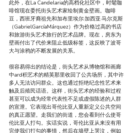
此外，在La Candelaria的高档化社区中，时髦咖
啡馆现在委托街头艺术家绘制黄金壁画。咖啡
豆，西班牙裔祖先和加布里埃尔·加西亚·马尔克斯
（GabrielGarcíaMárquez）作为价格过高的书店
和旅游街头艺术旅行的艺术品牌。现在，房东为
壁画付出了代价来阻止低级标签，这反映了波哥
大与涂鸦的不断发展的关系。
很容易得出的结论是，街头艺术从博物馆和画廊
中ard积艺术的精英那里收回了公共场所，其中许
多人无法访问群众。这也通过拒绝纪念性艺术来
触及后殖民话语。这样，街头艺术的经验和过程
甚至可以成为经常代表性不足或虚假陈述的人群
的宣泄。它表现出哥伦比亚人重新定义公共空间
的真正愿望。走我们的街道，您会看到什么使哥
伦比亚人打勾。实话实说，哥伦比亚从来没有用
完使我们打勾的事情，然后在墙壁上哭泣，例如