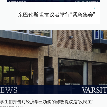
亲巴勒斯坦抗议者举行“紧急集会”
学生们抨击对经济学三项奖的修改提议是“反民主”