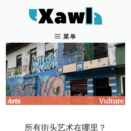
跳
至
内
容
菜单
所有街头艺术在哪里？