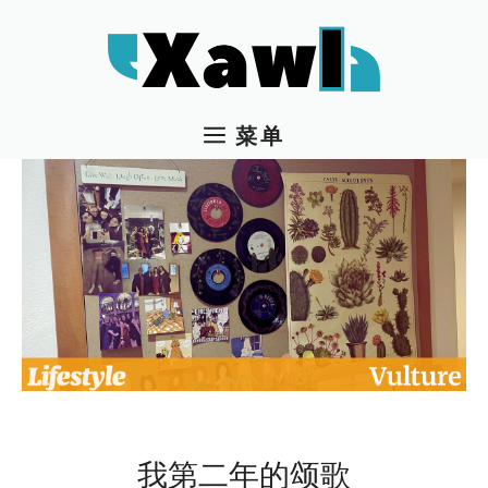
跳
至
内
容
菜单
我第二年的颂歌