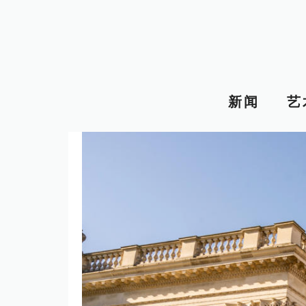
跳
至
内
容
新闻
艺