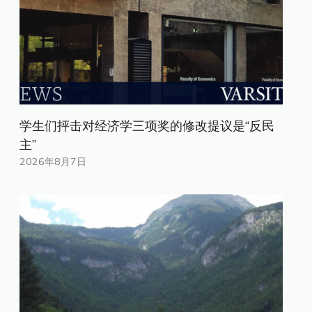
学生们抨击对经济学三项奖的修改提议是“反民
主”
2026年8月7日