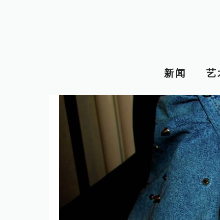
跳
至
内
容
新闻
艺