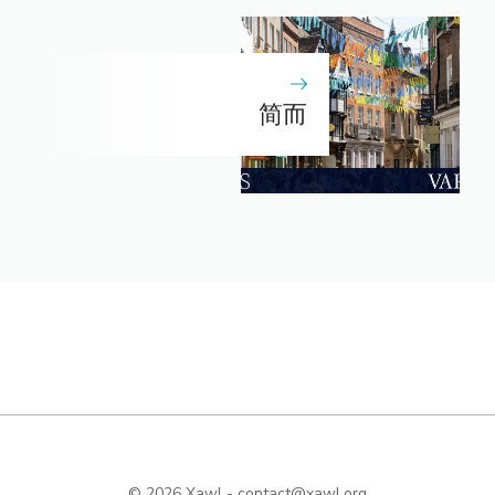
简而
© 2026 Xawl -
contact@xawl.org