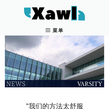
跳
至
内
容
菜单
“我们的方法太舒服