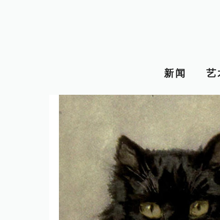
跳
至
内
容
新闻
艺