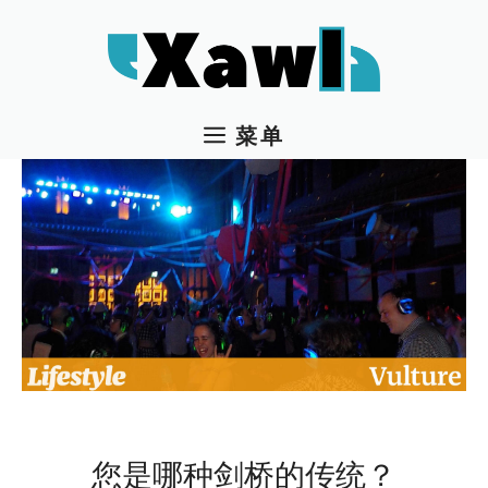
跳
至
内
容
菜单
您是哪种剑桥的传统？