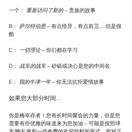
一个：
重新访问了新的
– 贵族的故事
B：
萨尔特伯恩
– 有点怪异，有点前卫……但是很
酷
C：
一切理论
– 你们都在学习
D：
战车的战车
– 砂砾或决心是您的中间名
E：
我的牛津一年
– 你无法抗拒爱情故事
如果您大部分时间…
你是梅幸存者！您有长时间聚会的力量，但是您
需要有些优雅的味道来为您加油 – 可能是按照球
衣/晚礼服和一些免费的欢迎饮料的形式。您对正