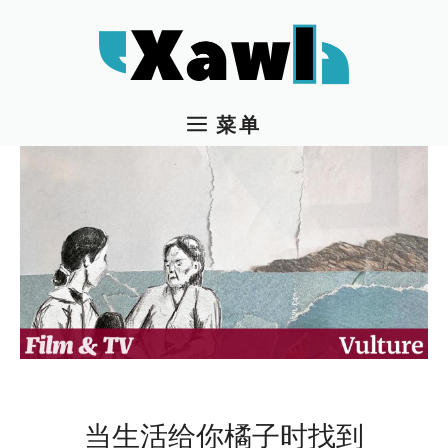
跳
至
内
容
菜单
当生活给你橘子时找到