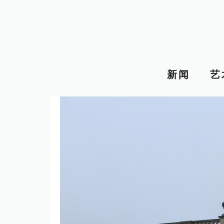
跳
至
内
容
新闻
艺