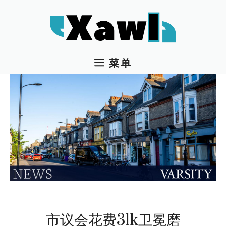
跳
至
内
容
菜单
市议会花费31k卫冕磨