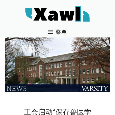
跳
至
内
容
菜单
工会启动“保存兽医学