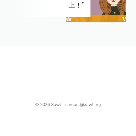
上！”
© 2026 Xawl -
contact@xawl.org