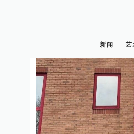
跳
至
内
容
新闻
艺