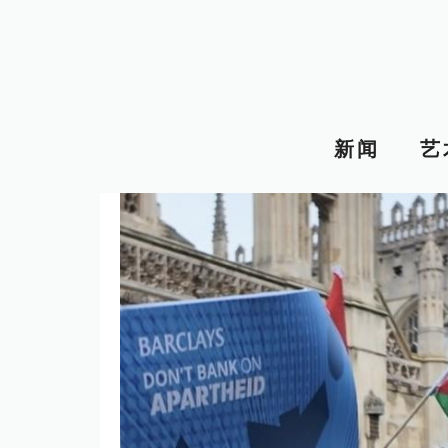
跳
至
内
容
新闻
艺