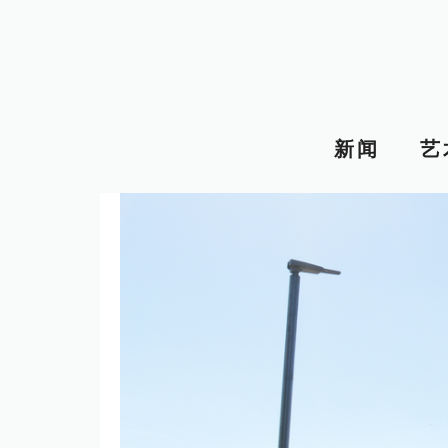
跳
至
内
容
新闻
艺