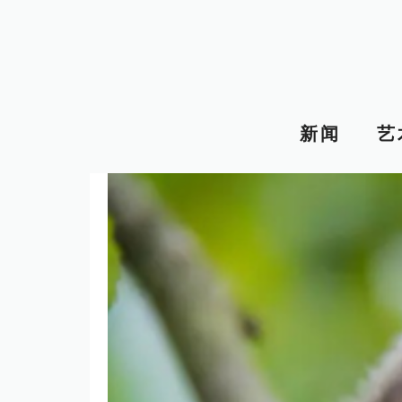
跳
至
内
容
新闻
艺