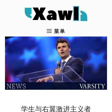
跳
至
内
容
菜单
学生与右翼激进主义者