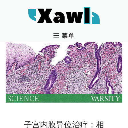
跳
至
内
容
菜单
子宫内膜异位治疗：相