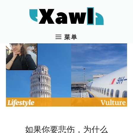
跳
至
内
容
菜单
如果你要悲伤，为什么