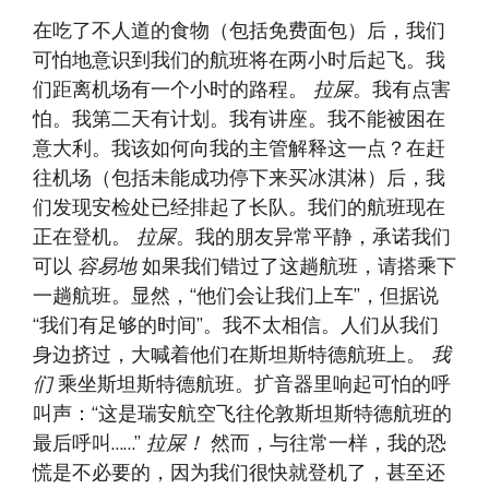
在吃了不人道的食物（包括免费面包）后，我们
可怕地意识到我们的航班将在两小时后起飞。我
们距离机场有一个小时的路程。
拉屎
。我有点害
怕。我第二天有计划。我有讲座。我不能被困在
意大利。我该如何向我的主管解释这一点？在赶
往机场（包括未能成功停下来买冰淇淋）后，我
们发现安检处已经排起了长队。我们的航班现在
正在登机。
拉屎
。我的朋友异常平静，承诺我们
可以
容易地
如果我们错过了这趟航班，请搭乘下
一趟航班。显然，“他们会让我们上车”，但据说
“我们有足够的时间”。我不太相信。人们从我们
身边挤过，大喊着他们在斯坦斯特德航班上。
我
们
乘坐斯坦斯特德航班。扩音器里响起可怕的呼
叫声：“这是瑞安航空飞往伦敦斯坦斯特德航班的
最后呼叫……”
拉屎！
然而，与往常一样，我的恐
慌是不必要的，因为我们很快就登机了，甚至还