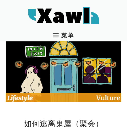
跳
至
内
容
菜单
如何逃离鬼屋（聚会）