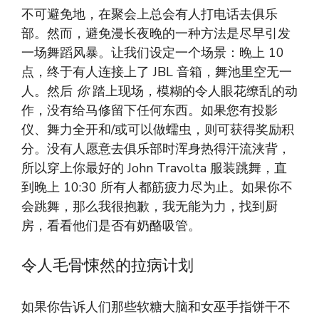
不可避免地，在聚会上总会有人打电话去俱乐
部。然而，避免漫长夜晚的一种方法是尽早引发
一场舞蹈风暴。让我们设定一个场景：晚上 10
点，终于有人连接上了 JBL 音箱，舞池里空无一
人。然后
你
踏上现场，模糊的令人眼花缭乱的动
作，没有给马修留下任何东西。如果您有投影
仪、舞力全开和/或可以做蠕虫，则可获得奖励积
分。没有人愿意去俱乐部时浑身热得汗流浃背，
所以穿上你最好的 John Travolta 服装跳舞，直
到晚上 10:30 所有人都筋疲力尽为止。如果你不
会跳舞，那么我很抱歉，我无能为力，找到厨
房，看看他们是否有奶酪吸管。
令人毛骨悚然的拉病计划
如果你告诉人们那些软糖大脑和女巫手指饼干不