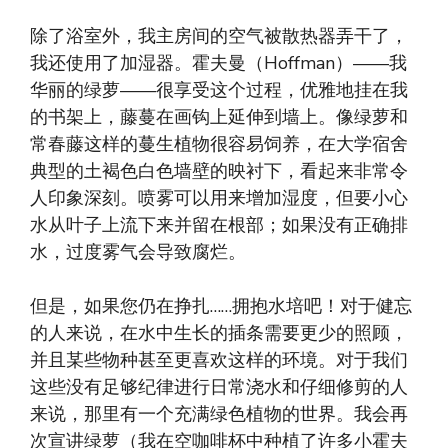
除了浴室外，我主房间的空气被散热器弄干了，
我还使用了加湿器。霍夫曼（Hoffman）——我
华丽的绿萝——很享受这个过程，优雅地挂在我
的书架上，藤蔓在画钩上延伸到墙上。像绿萝和
常春藤这样的蔓生植物很容易饲养，在大学宿舍
典型的土褐色白色墙壁的映衬下，看起来非常令
人印象深刻。喷雾可以用来增加湿度，但要小心
水从叶子上流下来并留在根部；如果没有正确排
水，过度雾气会导致腐烂。
但是，如果您仍在挣扎……拥抱水培吧！对于健忘
的人来说，在水中生长的插条需要更少的照顾，
并且某些物种甚至更喜欢这样的环境。对于我们
这些没有足够纪律进行日常浇水和仔细修剪的人
来说，那里有一个充满绿色植物的世界。我会再
次宣讲绿萝（我在空咖啡杯中种植了许多小霍夫