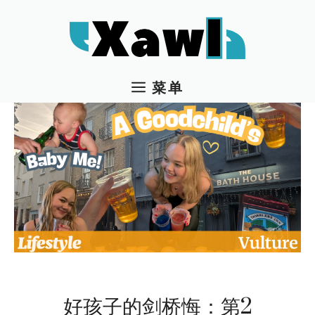
跳
至
内
容
菜单
好孩子的剑桥悔：第2